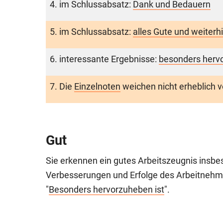
4. im Schlussabsatz:
Dank und Bedauern
5. im Schlussabsatz:
alles Gute und weiterhi
6. interessante Ergebnisse:
besonders hervo
7. Die
Einzelnoten
weichen nicht erheblich 
Gut
Sie erkennen ein gutes Arbeitszeugnis insbe
Verbesserungen und Erfolge des Arbeitnehme
"
Besonders hervorzuheben ist
".