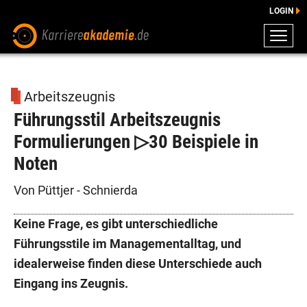
LOGIN
ZEUGNISSE
DOWNLOADS
Arbeitszeugnis
ENGLISCHE DOWNLOADS
Führungsstil Arbeitszeugnis
E-LEARNING
Formulierungen ▷30 Beispiele in
FAQ
Noten
BERATUNG
Von Püttjer - Schnierda
Keine Frage, es gibt unterschiedliche
Führungsstile im Managementalltag, und
idealerweise finden diese Unterschiede auch
Eingang ins Zeugnis.