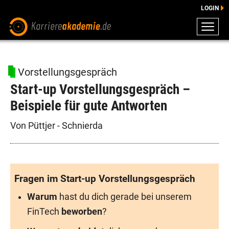
LOGIN
ZEUGNISSE
DOWNLOADS
Vorstellungsgespräch
ENGLISCHE DOWNLOADS
Start-up Vorstellungsgespräch –
E-LEARNING
Beispiele für gute Antworten
FAQ
BERATUNG
Von Püttjer - Schnierda
Fragen im Start-up Vorstellungsgespräch
Warum
hast du dich gerade bei unserem
FinTech
beworben
?