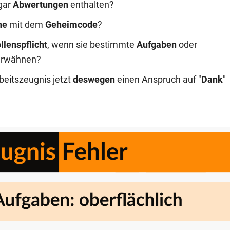
gar
Abwertungen
enthalten?
he
mit dem
Geheimcode
?
lenspflicht
, wenn sie bestimmte
Aufgaben
oder
erwähnen?
beitszeugnis jetzt
deswegen
einen Anspruch auf "
Dank
"