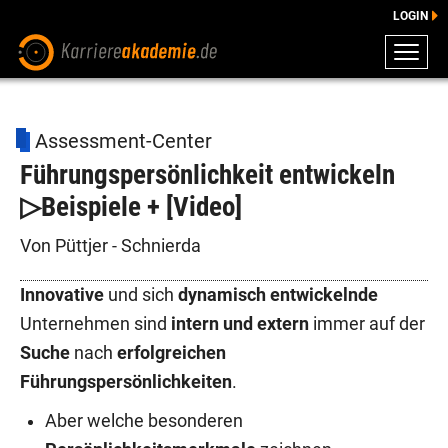
LOGIN
ZEUGNISSE
DOWNLOADS
Assessment-Center
ENGLISCHE DOWNLOADS
Führungspersönlichkeit entwickeln
E-LEARNING
▷Beispiele + [Video]
FAQ
BERATUNG
Von Püttjer - Schnierda
Innovative
und sich
dynamisch entwickelnde
Unternehmen sind
intern und extern
immer auf der
Suche
nach
erfolgreichen
Führungspersönlichkeiten
.
Aber welche besonderen