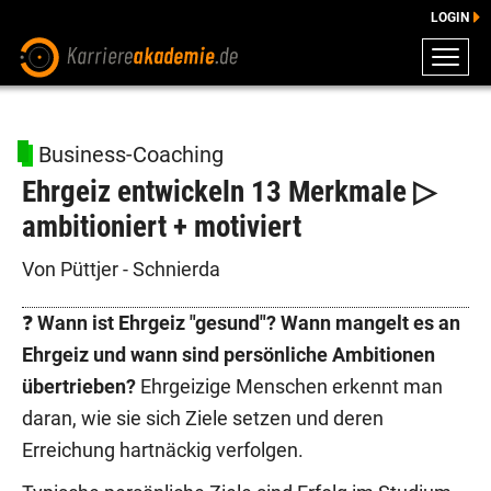
LOGIN
ZEUGNISSE
DOWNLOADS
Business-Coaching
ENGLISCHE DOWNLOADS
Ehrgeiz entwickeln 13 Merkmale ▷
E-LEARNING
ambitioniert + motiviert
FAQ
BERATUNG
Von Püttjer - Schnierda
❓
Wann ist Ehrgeiz "gesund"? Wann mangelt es an
Ehrgeiz und wann sind persönliche Ambitionen
übertrieben?
Ehrgeizige Menschen erkennt man
daran, wie sie sich Ziele setzen und deren
Erreichung hartnäckig verfolgen.