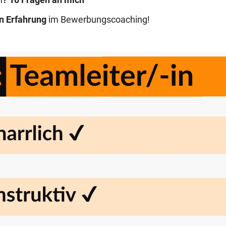
n
? 10 Fragen an mich
n Erfahrung
im Bewerbungscoaching!