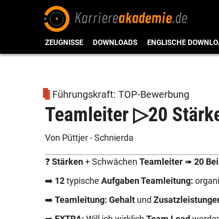
ZEUGNISSE
DOWNLOADS
ENGLISCHE DOWNLO
Führungskraft: TOP-Bewerbung
Teamleiter ▷20 Stärk
Von Püttjer - Schnierda
❓
Stärken
+ Schwächen
Teamleiter
➠
20 Bei
➡️
12
typische
Aufgaben Teamleitung:
organ
➡️
Teamleitung: Gehalt
und
Zusatzleistunge