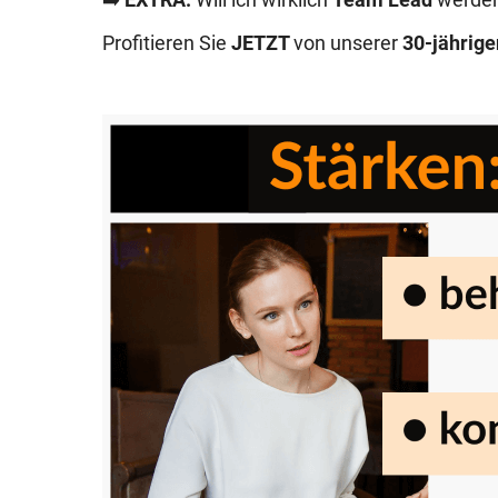
➡️
EXTRA:
Will ich wirklich
Team Lead
werde
Profitieren Sie
JETZT
von unserer
30-jährige