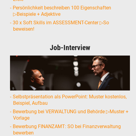
Persönlichkeit beschreiben 100 Eigenschaften
▷Beispiele + Adjektive
30 x Soft Skills im ASSESSMENT-Center ▷So
beweisen!
Job-Interview
Selbstpräsentation als PowerPoint: Muster kostenlos,
Beispiel, Aufbau
Bewerbung bei VERWALTUNG und Behörde ▷Muster +
Vorlage
Bewerbung FINANZAMT: SO bei Finanzverwaltung
bewerben