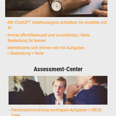
Mit ChatGPT Arbeitszeugnis schreiben So erstellen mit
KI
Immer pflichtbewusst und zuverlässig ▷Note,
Bedeutung 9x besser
Identifizierte sich immer voll mit Aufgaben
▷Bedeutung + Note
Assessment-Center
Personalentwicklung wichtigste Aufgaben ▷NEUE
Ziele