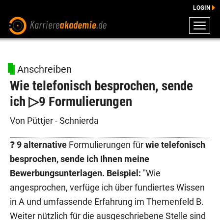
LOGIN
ZEUGNISSE
DOWNLOADS
Anschreiben
ENGLISCHE DOWNLOADS
Wie telefonisch besprochen, sende
E-LEARNING
ich ▷9 Formulierungen
FAQ
BERATUNG
Von Püttjer - Schnierda
❓
9 alternative
Formulierungen für
wie telefonisch
besprochen, sende ich Ihnen meine
Bewerbungsunterlagen. Beispiel:
"Wie
angesprochen, verfüge ich über fundiertes Wissen
in A und umfassende Erfahrung im Themenfeld B.
Weiter nützlich für die ausgeschriebene Stelle sind