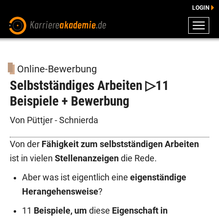
LOGIN
ZEUGNISSE
DOWNLOADS
Online-Bewerbung
ENGLISCHE DOWNLOADS
Selbstständiges Arbeiten ▷11
E-LEARNING
Beispiele + Bewerbung
FAQ
BERATUNG
Von Püttjer - Schnierda
Von der
Fähigkeit zum selbstständigen Arbeiten
ist in vielen
Stellenanzeigen
die Rede.
Aber was ist eigentlich eine
eigenständige
Herangehensweise
?
11
Beispiele, um
diese
Eigenschaft in