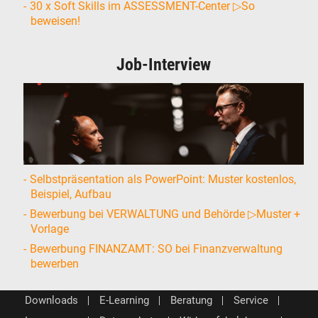
30 x Soft Skills im ASSESSMENT-Center ▷So
beweisen!
Job-Interview
Selbstpräsentation als PowerPoint: Muster kostenlos,
Beispiel, Aufbau
Bewerbung bei VERWALTUNG und Behörde ▷Muster +
Vorlage
Bewerbung FINANZAMT: SO bei Finanzverwaltung
bewerben
Downloads
E-Learning
Beratung
Service